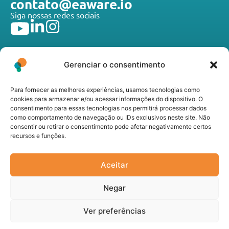
contato@eaware.io
Siga nossas redes sociais
Gerenciar o consentimento
Para fornecer as melhores experiências, usamos tecnologias como
A E-Aware Technologies desenvolve tecnologias de
cookies para armazenar e/ou acessar informações do dispositivo. O
ponta que atendem toda a cadeia do agronegócio, do
consentimento para essas tecnologias nos permitirá processar dados
produtor rural à agroindústria, promovendo inovação,
como comportamento de navegação ou IDs exclusivos neste site. Não
consentir ou retirar o consentimento pode afetar negativamente certos
sustentabilidade e eficiência operacional nos mais
recursos e funções.
diferentes segmentos do setor.
Links úteis
Seja Nosso Parceiro
Aceitar
Política de Privacidade
Negar
Canal de Transparência
Ver preferências