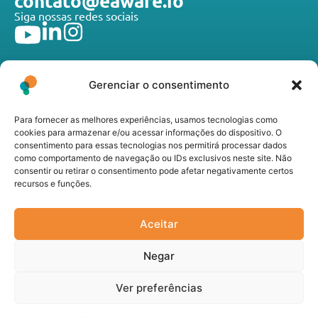
contato@eaware.io
Siga nossas redes sociais
Gerenciar o consentimento
Para fornecer as melhores experiências, usamos tecnologias como
A E-Aware Technologies desenvolve tecnologias de
cookies para armazenar e/ou acessar informações do dispositivo. O
ponta que atendem toda a cadeia do agronegócio, do
consentimento para essas tecnologias nos permitirá processar dados
produtor rural à agroindústria, promovendo inovação,
como comportamento de navegação ou IDs exclusivos neste site. Não
consentir ou retirar o consentimento pode afetar negativamente certos
sustentabilidade e eficiência operacional nos mais
recursos e funções.
diferentes segmentos do setor.
Links úteis
Seja Nosso Parceiro
Aceitar
Política de Privacidade
Negar
Canal de Transparência
Ver preferências
EAWARE SISTEMAS LTDA – 16.478.689/0001-02