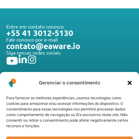
Entre em contato conosco
+55 41 3012-5130
Fale conosco por e-mail
contato@eaware.io
Siga nossas redes sociais
Gerenciar o consentimento
Para fornecer as melhores experiências, usamos tecnologias como
A E-Aware Technologies desenvolve tecnologias de
cookies para armazenar e/ou acessar informações do dispositivo. O
ponta que atendem toda a cadeia do agronegócio, do
consentimento para essas tecnologias nos permitirá processar dados
produtor rural à agroindústria, promovendo inovação,
como comportamento de navegação ou IDs exclusivos neste site. Não
consentir ou retirar o consentimento pode afetar negativamente certos
sustentabilidade e eficiência operacional nos mais
recursos e funções.
diferentes segmentos do setor.
Links úteis