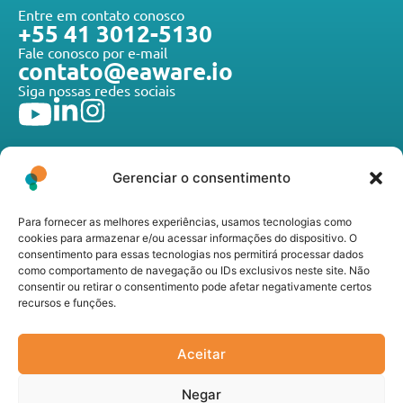
Entre em contato conosco
+55 41 3012-5130
Fale conosco por e-mail
contato@eaware.io
Siga nossas redes sociais
Gerenciar o consentimento
Para fornecer as melhores experiências, usamos tecnologias como
A E-Aware Technologies desenvolve tecnologias de
cookies para armazenar e/ou acessar informações do dispositivo. O
ponta que atendem toda a cadeia do agronegócio, do
consentimento para essas tecnologias nos permitirá processar dados
produtor rural à agroindústria, promovendo inovação,
como comportamento de navegação ou IDs exclusivos neste site. Não
consentir ou retirar o consentimento pode afetar negativamente certos
sustentabilidade e eficiência operacional nos mais
recursos e funções.
diferentes segmentos do setor.
Links úteis
Seja Nosso Parceiro
Aceitar
Política de Privacidade
Negar
Canal de Transparência